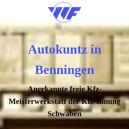
Autokuntz in
Benningen
Anerkannte freie Kfz-
Meisterwerkstatt der Kfz-Innung
Schwaben